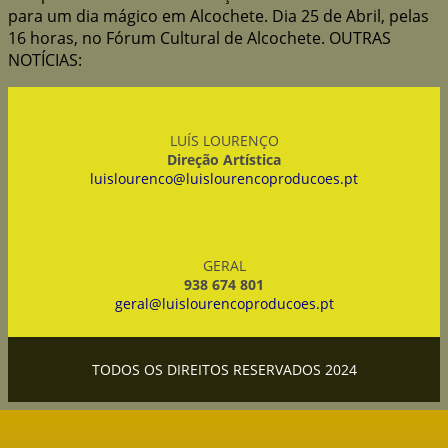
para um dia mágico em Alcochete. Dia 25 de Abril, pelas
16 horas, no Fórum Cultural de Alcochete. OUTRAS
NOTÍCIAS:
LUÍS LOURENÇO
Direção Artística
luislourenco@luislourencoproducoes.pt
GERAL
938 674 801
geral@luislourencoproducoes.pt
TODOS OS DIREITOS RESERVADOS 2024