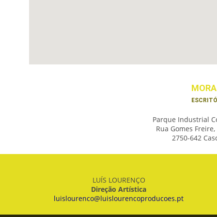
MORA
ESCRITÓ
Parque Industrial C
Rua Gomes Freire,
2750-642 Cas
LUÍS LOURENÇO
Direção Artística
luislourenco@luislourencoproducoes.pt