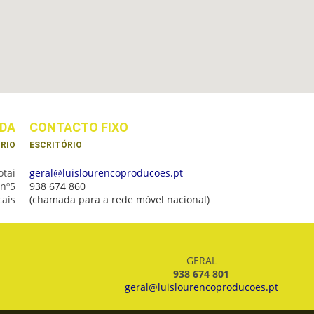
DA
CONTACTO FIXO
RIO
ESCRITÓRIO
otai
geral@luislourencoproducoes.pt
 nº5
938 674 860
cais
(chamada para a rede móvel nacional)
GERAL
938 674 801
geral@luislourencoproducoes.pt