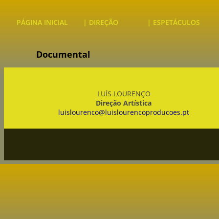
PÁGINA INICIAL
| DIREÇÃO
| ESPETÁCULOS
Documental
LUÍS LOURENÇO
Direção Artística
luislourenco@luislourencoproducoes.pt