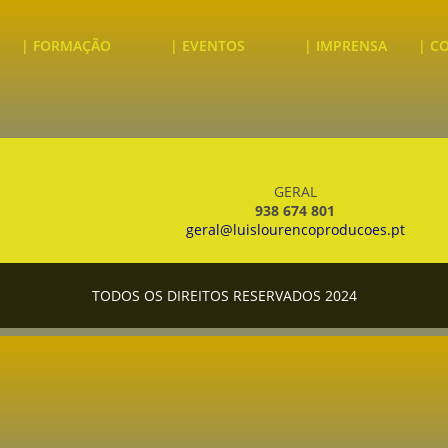
| FORMAÇÃO
| EVENTOS
| IMPRENSA
| C
GERAL
938 674 801
geral@luislourencoproducoes.pt
TODOS OS DIREITOS RESERVADOS 2024